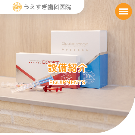
トップ
TOP
診療案内
SERVICES
院長・スタッフ紹介
設備紹介
STAFF
院内紹介
FACILITIES
EQUIPMENTS
設備紹介
EQUIPMENTS
アクセス
ACCESS
Q＆A
Q＆A